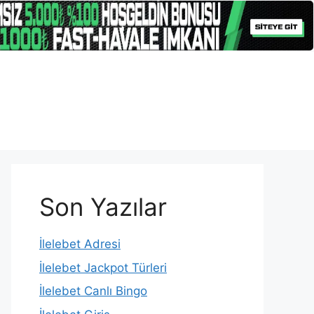
Son Yazılar
İlelebet Adresi
İlelebet Jackpot Türleri
İlelebet Canlı Bingo