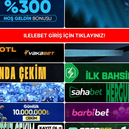
ILELEBET GİRİŞ İÇİN TIKLAYINIZ!