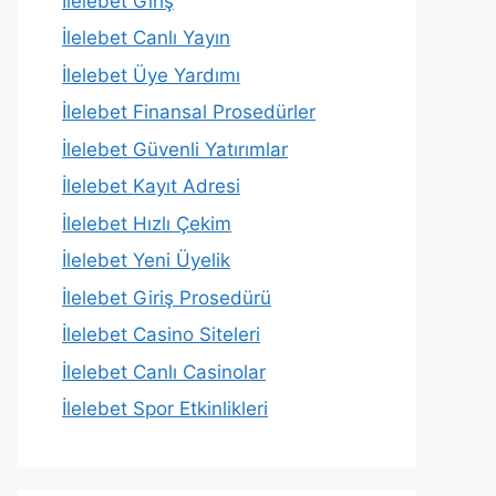
İlelebet Giriş
İlelebet Canlı Yayın
İlelebet Üye Yardımı
İlelebet Finansal Prosedürler
İlelebet Güvenli Yatırımlar
İlelebet Kayıt Adresi
İlelebet Hızlı Çekim
İlelebet Yeni Üyelik
İlelebet Giriş Prosedürü
İlelebet Casino Siteleri
İlelebet Canlı Casinolar
İlelebet Spor Etkinlikleri