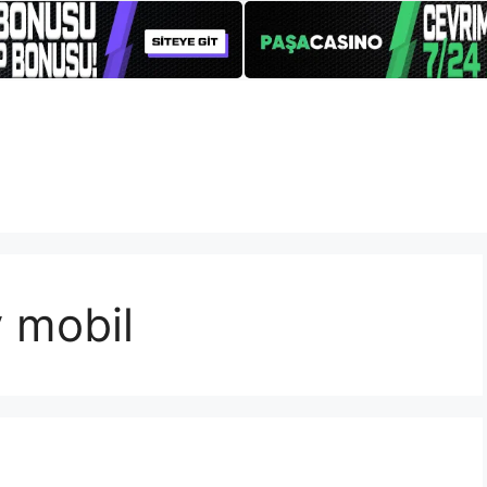
v mobil