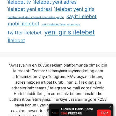
i̇lelebet tv
i̇lelebet yeni adres
i̇lelebet yeni adresi
i̇lelebet yeni giris
kayit i̇lelebet
i̇lelebet üyelikleri i̇nternet üzerinden yapılır
mobil i̇lelebet
nasıl i̇lelebet üyesi olursunuz
yeni giris i̇lelebet
twitter i̇lelebet
İlelebet
"Avrasya'nın en büyük reklam platformunda olmak için
Microsoft Teams:
reklam@avrasyamarketing.com
adresimizden veya Telegram: @Avrasyamarketing
adresimizden irtibat kurabilirsiniz. (Tek iletişim
adreslerimiz teams / telegram ve mail adresimizdir.
Harici hiçbir iletişim adresimiz bulunmamaktadır.
Lütfen itibar etmeyiniz.) Türkiye yasalarına göre 7258
sayılı kanun uyarınca yasa dışı bahis oynamanın
cezaları mevcuttur. Şu an bulunduğunuz site hiç bir