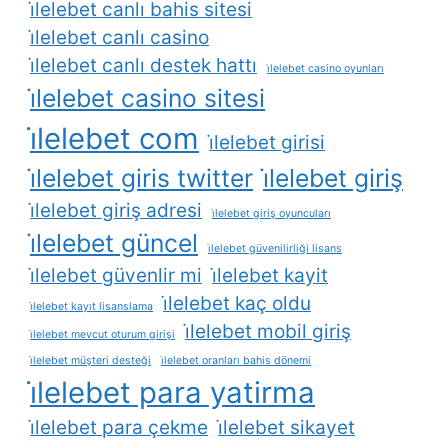
i̇lelebet canlı bahis sitesi
i̇lelebet canlı casino
i̇lelebet canlı destek hattı
i̇lelebet casino oyunları
i̇lelebet casino sitesi
i̇lelebet com
i̇lelebet girisi
i̇lelebet giris twitter
i̇lelebet giriş
i̇lelebet giriş adresi
i̇lelebet giriş oyuncuları
i̇lelebet güncel
i̇lelebet güvenilirliği lisans
i̇lelebet güvenlir mi
i̇lelebet kayit
i̇lelebet kaç oldu
i̇lelebet kayıt lisanslama
i̇lelebet mobil giriş
i̇lelebet mevcut oturum girişi
i̇lelebet müşteri desteği
i̇lelebet oranları bahis dönemi
i̇lelebet para yatirma
i̇lelebet para çekme
i̇lelebet sikayet