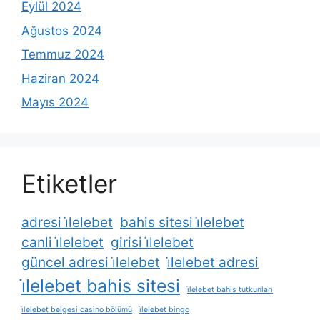
Eylül 2024
Ağustos 2024
Temmuz 2024
Haziran 2024
Mayıs 2024
Etiketler
adresi i̇lelebet
bahis sitesi i̇lelebet
canli i̇lelebet
girisi i̇lelebet
güncel adresi i̇lelebet
i̇lelebet adresi
i̇lelebet bahis sitesi
i̇lelebet bahis tutkunları
i̇lelebet belgesi casino bölümü
i̇lelebet bingo