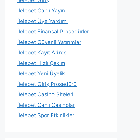
İlelebet Giriş
İlelebet Canlı Yayın
İlelebet Üye Yardımı
İlelebet Finansal Prosedürler
İlelebet Güvenli Yatırımlar
İlelebet Kayıt Adresi
İlelebet Hızlı Çekim
İlelebet Yeni Üyelik
İlelebet Giriş Prosedürü
İlelebet Casino Siteleri
İlelebet Canlı Casinolar
İlelebet Spor Etkinlikleri