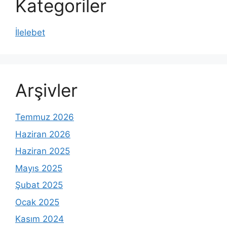
Kategoriler
İlelebet
Arşivler
Temmuz 2026
Haziran 2026
Haziran 2025
Mayıs 2025
Şubat 2025
Ocak 2025
Kasım 2024