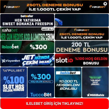
×
ILELEBET GİRİŞ İÇİN TIKLAYINIZ!