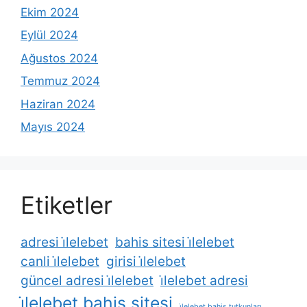
Ekim 2024
Eylül 2024
Ağustos 2024
Temmuz 2024
Haziran 2024
Mayıs 2024
Etiketler
adresi i̇lelebet
bahis sitesi i̇lelebet
canli i̇lelebet
girisi i̇lelebet
güncel adresi i̇lelebet
i̇lelebet adresi
i̇lelebet bahis sitesi
i̇lelebet bahis tutkunları