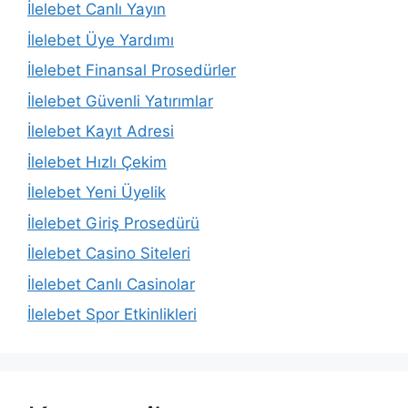
İlelebet Canlı Yayın
İlelebet Üye Yardımı
İlelebet Finansal Prosedürler
İlelebet Güvenli Yatırımlar
İlelebet Kayıt Adresi
İlelebet Hızlı Çekim
İlelebet Yeni Üyelik
İlelebet Giriş Prosedürü
İlelebet Casino Siteleri
İlelebet Canlı Casinolar
İlelebet Spor Etkinlikleri