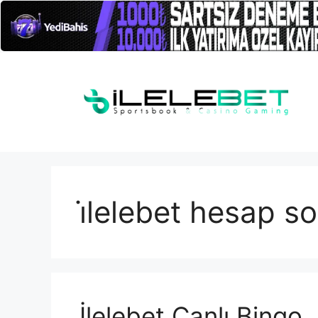
İçeriğe
atla
i̇lelebet hesap s
İlelebet Canlı Bingo