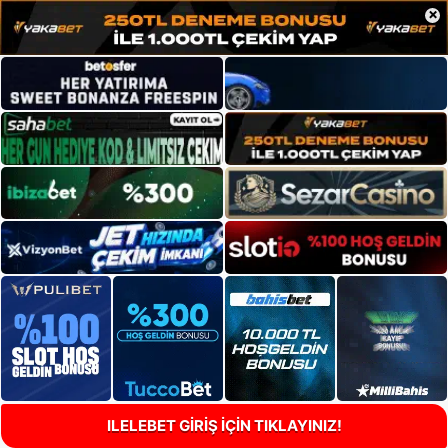
×
ILELEBET GİRİŞ İÇİN TIKLAYINIZ!