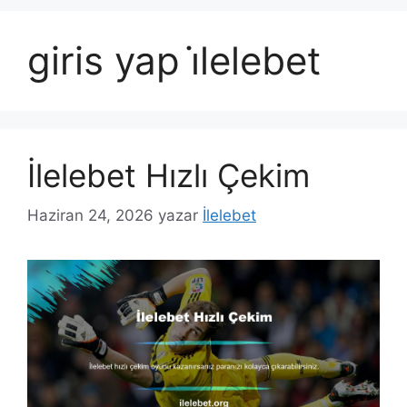
giris yap i̇lelebet
İlelebet Hızlı Çekim
Haziran 24, 2026
yazar
İlelebet