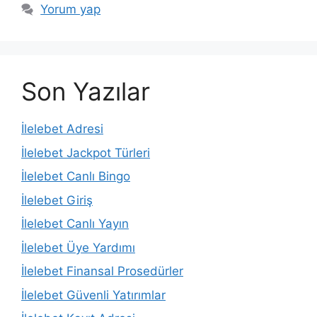
Yorum yap
Son Yazılar
İlelebet Adresi
İlelebet Jackpot Türleri
İlelebet Canlı Bingo
İlelebet Giriş
İlelebet Canlı Yayın
İlelebet Üye Yardımı
İlelebet Finansal Prosedürler
İlelebet Güvenli Yatırımlar