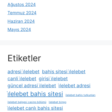
Ağustos 2024
Temmuz 2024
Haziran 2024
Mayıs 2024
Etiketler
adresi i̇lelebet
bahis sitesi i̇lelebet
canli i̇lelebet
girisi i̇lelebet
güncel adresi i̇lelebet
i̇lelebet adresi
i̇lelebet bahis sitesi
i̇lelebet bahis tutkunları
i̇lelebet belgesi casino bölümü
i̇lelebet bingo
i̇lelebet canlı bahis sitesi