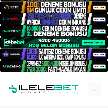
İçeriğe
atla
Menü