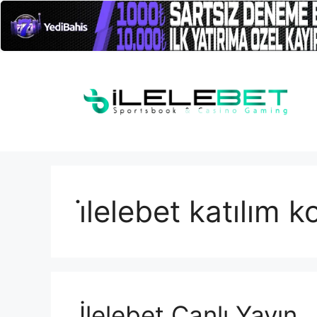
İçeriğe
atla
i̇lelebet katılım k
İlelebet Canlı Yayın